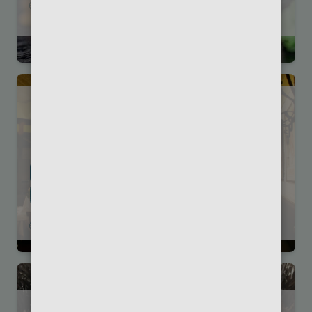
Piccolo Mondo
Reichsstr. 9 , 14052, Berlin
Dessert
Restaurant
Fisch
Pasta
Pizza
Salat
Suppe
Steakhaus