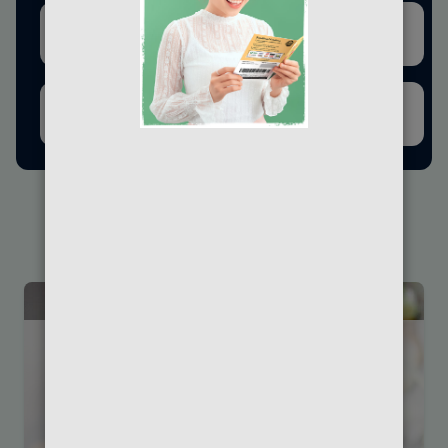
Essen und
Beauty und
Trinken
Gesundheit
Mode und
Kultur und
Shopping
Freizeit
KARTE ANZEIGEN
« Erste
‹ Vorherige
…
168
169
170
171
172
Lucky Sushi Berlin
Mariendorfer Damm 410 , 12107, Berlin