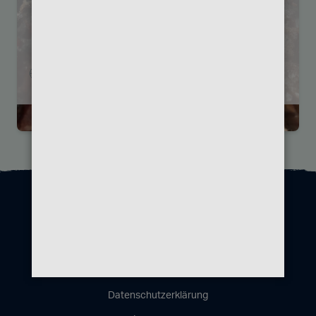
Chicago Williams Bbq
Marburger Str.16 , 10789, Berlin
« Erste
‹ Vorherige
…
168
169
170
171
172
Datenschutzerklärung