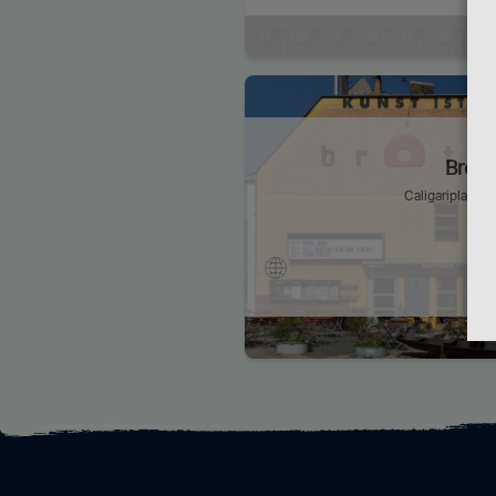
Brotf
Caligariplatz 1,