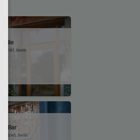
abelle
1, 13187, Berlin
ter Bar
 , 12045, Berlin