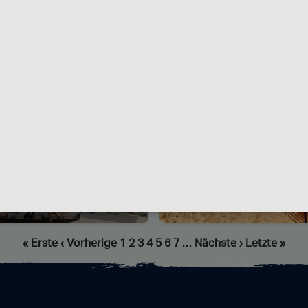
abrik
Strandbad 
 13086, Berlin
Möllhausenufer 
« Erste
‹ Vorherige
1
2
3
4
5
6
7
…
Nächste ›
Letzte »