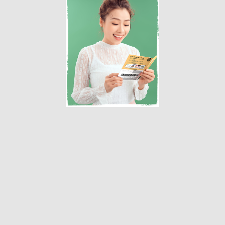
« Erste
‹ Vorherige
1
2
3
4
5
6
7
…
Nächste ›
Letzte »
inal Theater
Mir
 string, 10249, Berlin
Schulzestr. 2
 Patisserie
Beus
 10407, Berlin
Weserstraße 32