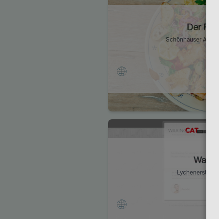
Der Fis
Schönhauser Allee 
Waxin
Lychenerstr 10,