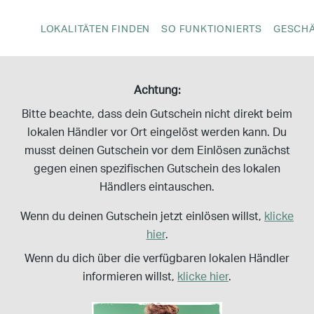
LOKALITÄTEN FINDEN
SO FUNKTIONIERTS
GESCH
Achtung:
PLZ
Kategorie
Bitte beachte, dass dein Gutschein nicht direkt beim
lokalen Händler vor Ort eingelöst werden kann. Du
musst deinen Gutschein vor dem Einlösen zunächst
gegen einen spezifischen Gutschein des lokalen
Händlers eintauschen.
Beauty und
Mode und Shoppi
Wenn du deinen Gutschein jetzt einlösen willst,
klicke
Gesundheit
hier
.
Wenn du dich über die verfügbaren lokalen Händler
informieren willst,
klicke hier
.
KARTE ANZEIGEN