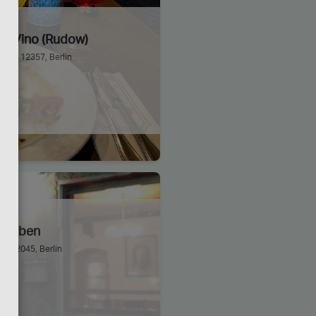
e E Vino (Rudow)
e 2, 12357, Berlin
 Stuben
2, 12045, Berlin