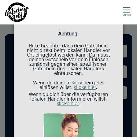
Achtung:
Name
Bitte beachte, dass dein Gutschein
nicht direkt beim lokalen Händler vor
Ort eingelöst werden kann. Du musst
deinen Gutschein vor dem Einlösen
PLZ
zunächst gegen einen spezifischen
Gutschein des lokalen Händlers
eintauschen.
Kategorie
Wenn du deinen Gutschein jetzt
einlösen willst,
klicke hier
.
Wenn du dich über die verfügbaren
lokalen Händler informieren willst,
klicke hier
.